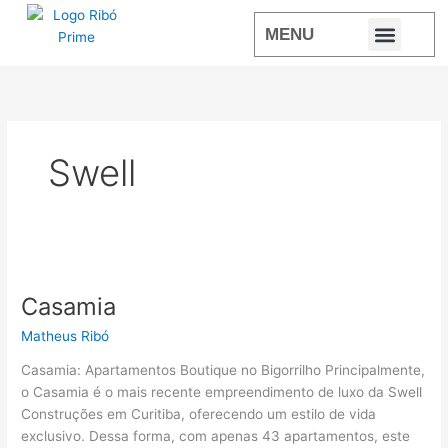
Ir
para
MENU
o
IMÓVEIS À V
ESTAMOS ONLI
SÃO LUIZ DO PU
conteúdo
Swell
Casamia
Casamia
Matheus Ribó
Casamia: Apartamentos Boutique no Bigorrilho Principalmente,
o Casamia é o mais recente empreendimento de luxo da Swell
Construções em Curitiba, oferecendo um estilo de vida
exclusivo. Dessa forma, com apenas 43 apartamentos, este