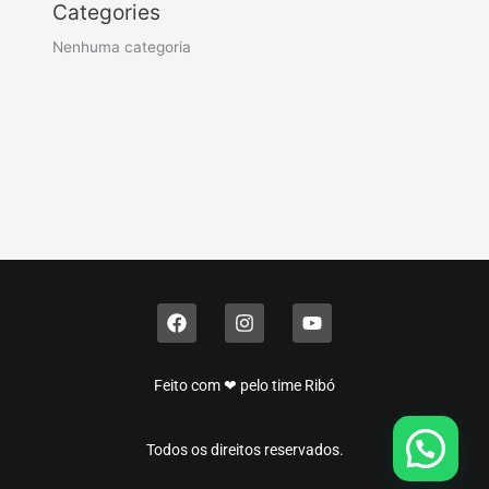
Categories
Nenhuma categoria
F
I
Y
a
n
o
c
s
u
e
t
t
Feito com ❤ pelo time Ribó
b
a
u
o
g
b
o
r
e
k
a
Todos os direitos reservados.
m