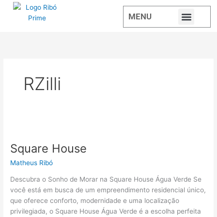
Ir
MENU
para
o
IMÓVEIS À VE
ESTAMOS ONLIN
SÃO LUIZ DO PUR
conteúdo
RZilli
Square
House
Square House
Matheus Ribó
Descubra o Sonho de Morar na Square House Água Verde Se
você está em busca de um empreendimento residencial único,
que oferece conforto, modernidade e uma localização
privilegiada, o Square House Água Verde é a escolha perfeita