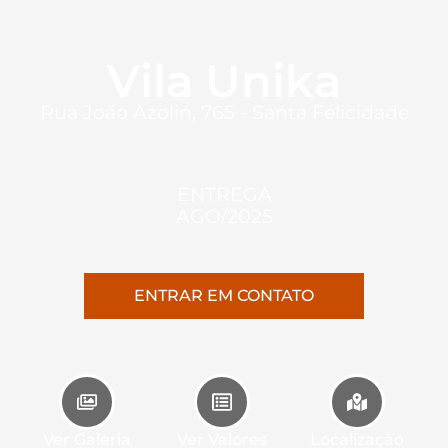
Vila Unika
Rua João Azolin, 765 - Santa Felicidade
ENTREGA
AGO/2025
ENTRAR EM CONTATO
Ver Galeria
Ver Valores
Localização