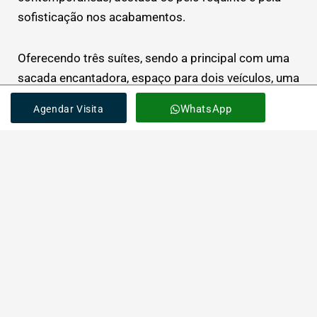
sofisticação nos acabamentos.
Oferecendo três suítes, sendo a principal com uma
sacada encantadora, espaço para dois veículos, uma
ampla sala de estar/jantar integrada à cozinha, um
WhatsApp
Agendar Visita
quintal privativo e um sótão com um espaço
gourmet coberto, acompanhado por um terraço.
Agende uma Visita e Encante-se
Marque uma visita para conhecer de perto o
Condomínio Vila Unika. Aqui, sua família poderá
desfrutar de conforto absoluto em contato direto