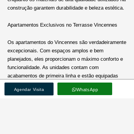
construção garantem durabilidade e beleza estética.
Apartamentos Exclusivos no Terrasse Vincennes
Os apartamentos do Vincennes são verdadeiramente
excepcionais. Com espaços amplos e bem
planejados, eles proporcionam o máximo conforto e
funcionalidade. As unidades contam com
acabamentos de primeira linha e estão equipadas
com tecnologia de ponta para atender às
Agendar Visita
WhatsApp
necessidades mais exigentes. Além disso, as amplas
janelas oferecem vistas deslumbrantes da cidade,
permitindo que os moradores desfrutem da paisagem
urbana em seu esplendor.