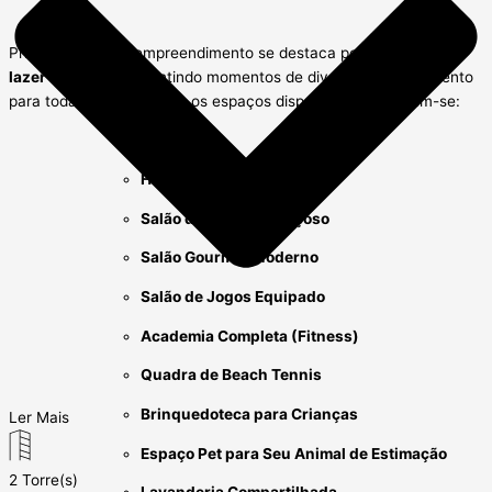
Primeiramente, o empreendimento se destaca por uma
área de
lazer completa
, garantindo momentos de diversão e relaxamento
para toda a família. Entre os espaços disponíveis, destacam-se:
Hall de Entrada Elegante
Salão de Festas Espaçoso
Salão Gourmet Moderno
Salão de Jogos Equipado
Academia Completa (Fitness)
Quadra de Beach Tennis
Brinquedoteca para Crianças
Ler Mais
Espaço Pet para Seu Animal de Estimação
2 Torre(s)