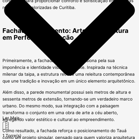
concebido para proporcionar conforto e sofisticação em uma das
regiões mais valorizadas de Curitiba.
Fachada Monumento: Arte e Arquitetura
em Perfeita Integração
Primeiramente, a fachada do Tauá impressiona pela sua
imponência e identidade visual marcante. Inspirada na técnica
milenar da taipa, a estrutura recebe uma releitura contemporânea
que une tradição e inovação em um único elemento arquitetônico.
Além disso, a parede monumental possui seis metros de altura e
sessenta metros de extensão, tornando-se um verdadeiro marco
urbano. Do mesmo modo, sua integração com a paisagem
transforma o conjunto em uma obra de arte a céu aberto,
Ler Mais
agregando valor estético e cultural ao empreendimento.
Como resultado, a fachada reforça o posicionamento do Tauá
1 Torre(s)
como um projeto singular, pensado para quem valoriza arquitetura