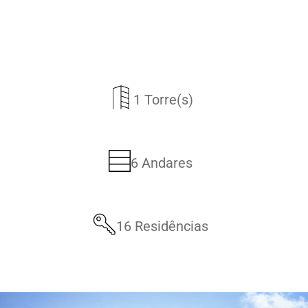
Além disso, o empreendimento se destaca pela
forma como integra o ambiente urbano aos
elementos naturais. Em meio ao ritmo dinâmico
1 Torre(s)
da cidade, o Sublime cria uma atmosfera de
equilíbrio, proporcionando uma experiência
residencial que valoriza conforto, privacidade e
6 Andares
qualidade de vida.
Nesse sentido, o projeto transforma a ideia de
16 Residências
morar em uma vivência marcada pela elegância
e pela conexão com o que realmente importa.