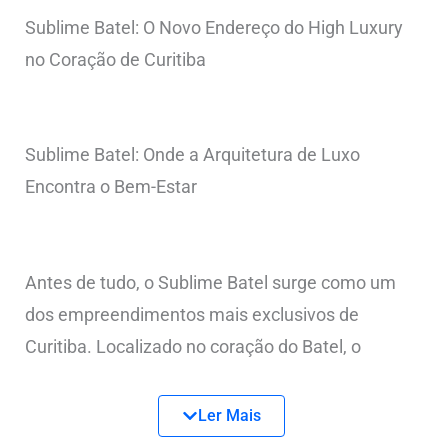
Sublime Batel: O Novo Endereço do High Luxury
no Coração de Curitiba
Sublime Batel: Onde a Arquitetura de Luxo
Encontra o Bem-Estar
Antes de tudo, o Sublime Batel surge como um
dos empreendimentos mais exclusivos de
Curitiba. Localizado no coração do Batel, o
projeto redefine o conceito de alto padrão ao unir
arquitetura autoral, natureza e sofisticação em
Ler Mais
uma proposta única de moradia.