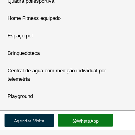
Quadra poliesportiva
Home Fitness equipado
Espaço pet
Brinquedoteca
Central de água com medição individual por
telemetria
Playground
Garagem com piso em cerâmica, depósito privativo e
Agendar Visita
WhatsApp
ponto de carga para veículo elétrico.