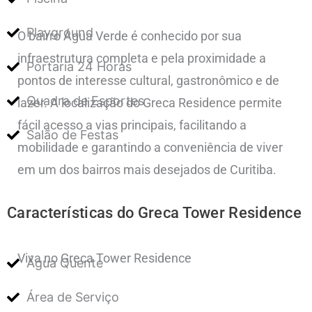
Playground
O bairro Água Verde é conhecido por sua
infraestrutura completa e pela proximidade a
Portaria 24 Horas
pontos de interesse cultural, gastronômico e de
Quadra de Esportes
lazer. A localização do Greca Residence permite
fácil acesso a vias principais, facilitando a
Salão de Festas
mobilidade e garantindo a conveniência de viver
em um dos bairros mais desejados de Curitiba.
Características do Greca Tower Residence
Viva no Greca Tower Residence
Água Quente
Área de Serviço