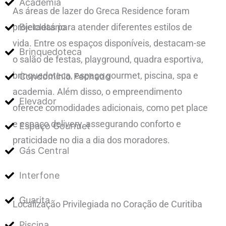
Academia
As áreas de lazer do Greca Residence foram
projetadas para atender diferentes estilos de
Bicicletário
vida. Entre os espaços disponíveis, destacam-se
Brinquedoteca
o salão de festas, playground, quadra esportiva,
brinquedoteca, espaço gourmet, piscina, spa e
Condomínio Fechado
academia. Além disso, o empreendimento
Elevador
oferece comodidades adicionais, como pet place
e espaço delivery, assegurando conforto e
Espaço Gourmet
praticidade no dia a dia dos moradores.
Gás Central
Interfone
Guarita
Localização Privilegiada no Coração de Curitiba
Piscina