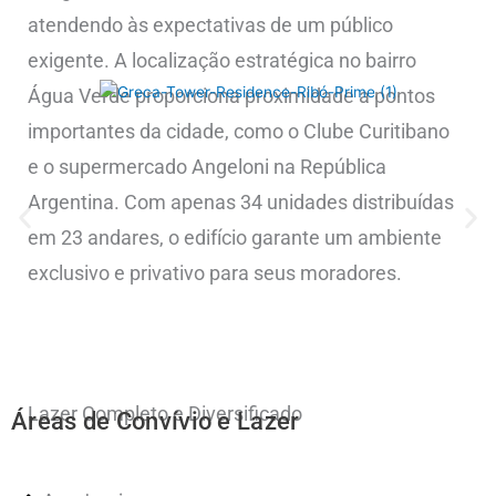
atendendo às expectativas de um público
exigente. A localização estratégica no bairro
Água Verde proporciona proximidade a pontos
importantes da cidade, como o Clube Curitibano
e o supermercado Angeloni na República
Argentina. Com apenas 34 unidades distribuídas
em 23 andares, o edifício garante um ambiente
exclusivo e privativo para seus moradores.
Lazer Completo e Diversificado
Áreas de Convívio e Lazer