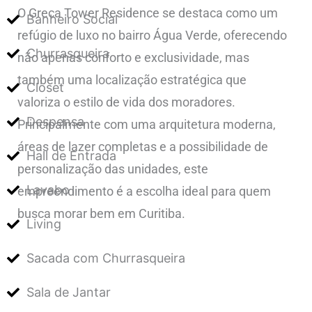
O Greca Tower Residence se destaca como um
Banheiro Social
refúgio de luxo no bairro Água Verde, oferecendo
Churrasqueira
não apenas conforto e exclusividade, mas
também uma localização estratégica que
Closet
valoriza o estilo de vida dos moradores.
Despensa
Principalmente com uma arquitetura moderna,
áreas de lazer completas e a possibilidade de
Hall de Entrada
personalização das unidades, este
Lavabo
empreendimento é a escolha ideal para quem
busca morar bem em Curitiba.
Living
Sacada com Churrasqueira
Sala de Jantar