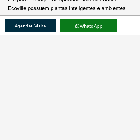
Ecoville possuem plantas inteligentes e ambientes
bem distribuídos. Assim, cada espaço proporciona
mais praticidade no dia a dia.
Agendar Visita
WhatsApp
Além disso, os imóveis contam com excelente
iluminação natural, bem como ventilação cruzada.
Como resultado, os ambientes se tornam mais
agradáveis e aconchegantes.
Principalmente para famílias, os apartamentos com 3
quartos oferecem conforto e privacidade. Do mesmo
modo, a integração entre sala e cozinha valoriza os
momentos de convivência.
Ainda mais, os acabamentos modernos reforçam a