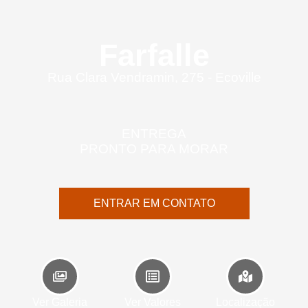
Farfalle
Rua Clara Vendramin, 275 - Ecoville
ENTREGA
PRONTO PARA MORAR
ENTRAR EM CONTATO
Ver Galeria
Ver Valores
Localização