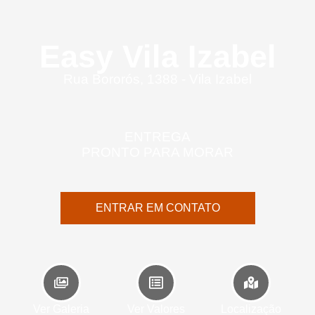
Easy Vila Izabel
Rua Bororós, 1388 - Vila Izabel
ENTREGA
PRONTO PARA MORAR
ENTRAR EM CONTATO
Ver Galeria
Ver Valores
Localização