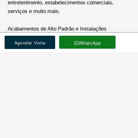
entretenimento, estabelecimentos comerciais,
serviços e muito mais.
Acabamentos de Alto Padrão e Instalações
Excepcionais
Agendar Visita
WhatsApp
Os apartamentos no Easy garantem um estilo de vida
de luxo, oferecendo uma variedade de instalações de
primeira linha:
Academia
: Mantenha um estilo de vida
saudável com uma academia moderna e bem-
equipada.
Espaço Festas
: Ideal para celebrações e
momentos especiais com amigos e familiares.