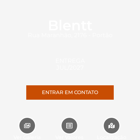
Blentt
Rua Maranhão, 2176 - Portão
ENTREGA
JUL/2027
ENTRAR EM CONTATO
Ver Galeria
Ver Valores
Localização