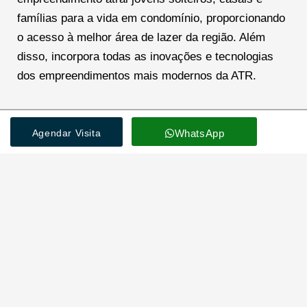
famílias para a vida em condomínio, proporcionando
o acesso à melhor área de lazer da região. Além
disso, incorpora todas as inovações e tecnologias
dos empreendimentos mais modernos da ATR.
Agendar Visita
WhatsApp
Localização Estratégica do Blentt
Desfrute ao máximo de dois dos melhores bairros da
cidade, em uma típica rua arborizada do Água Verde,
com fácil acesso às principais vias de transporte.
Localizado na Rua Maranhão, o Blentt une
sofisticação, tecnologia, nuances e natureza em um
único lugar, tornando-se a nova referência para viver