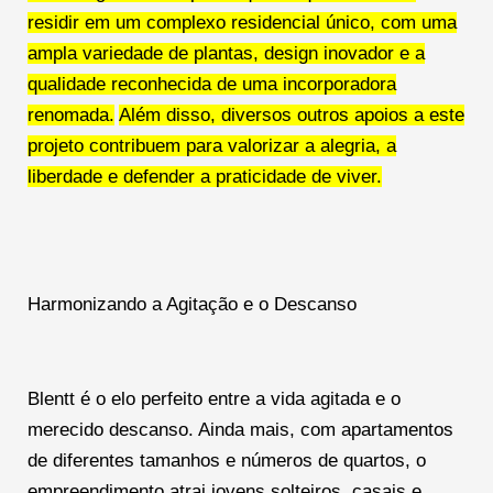
residir em um complexo residencial único, com uma
ampla variedade de plantas, design inovador e a
qualidade reconhecida de uma incorporadora
renomada.
Além disso, diversos outros apoios a este
projeto contribuem para valorizar a alegria, a
liberdade e defender a praticidade de viver.
Harmonizando a Agitação e o Descanso
Blentt é o elo perfeito entre a vida agitada e o
merecido descanso. Ainda mais, com apartamentos
de diferentes tamanhos e números de quartos, o
empreendimento atrai jovens solteiros, casais e