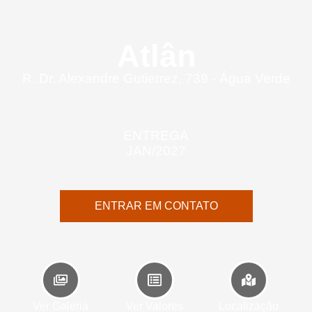
Atlân
R. Dr. Alexandre Gutierrez, 739 - Água Verde
ENTREGA
JAN/2027
ENTRAR EM CONTATO
Ver Galeria
Ver Valores
Localização