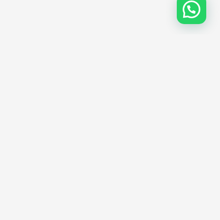
Água Verde
Seu novo jeito de morar e
viver
A AGL apresenta o New Urban Residence:
empreendimento na região do Novo Mundo com
diferenciais de tecnologia e sustentabilidade de alto
padrão.